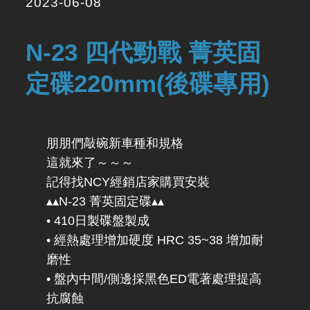
2023-06-08
N-23 四代勁戰 菁英固
定碟220mm(後碟專用)
朋朋們敲碗新車種和規格
這就來了～～～
記得找NCY經銷店家購買安裝
▴▴N-23 菁英固定碟▴▴
• 410日製碟盤製成
• 經熱處理增加硬度 HRC 35~38 增加耐
磨性
• 盤內中間/側邊採黑色ED電著處理提高
抗腐蝕