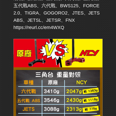
五代戰ABS、六代戰、BWS125、FORCE
2.0、TIGRA、GOGORO2、JTES、JETS
ABS、JETSL、JETSR、FNX
https://reurl.cc/em4WXQ