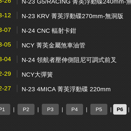
3-26
N-23 G5/RACING 菁英浮動碟240mm-
3-12
N-23 KRV 菁英浮動碟270mm-無洞版
3-07
N-24 CNC 輻射卡鉗
3-05
NCY 菁英金屬煞車油管
3-04
N-24 領航者壓伸側阻尼可調式前叉
2-29
NCY大彈簧
2-27
N-23 4MICA 菁英浮動碟 220mm
P1
|
P2
|
P3
|
P4
|
P5
|
P6
|