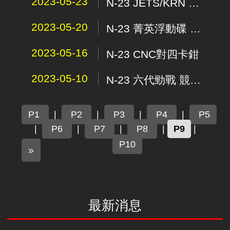
2023-05-23
N-23 JETS/KRN 菁英固定碟 220mm -後碟專用
2023-05-20
N-23 菁英浮動碟 KRV 270 mm
2023-05-16
N-23 CNC對四卡鉗
2023-05-10
N-23 六代勁戰 競技型全浮動碟 245mm
P1
|
P2
|
P3
|
P4
|
P5
|
P6
|
P7
|
P8
|
P9
|
P10
N
»
e
x
t
最新消息