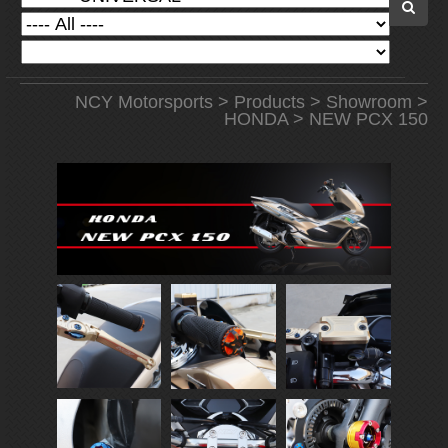
NCY Motorsports
>
Products
>
Showroom
>
HONDA
> NEW PCX 150