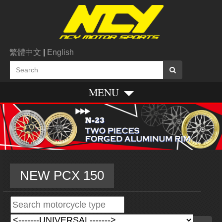
繁體中文
|
English
MENU
NEW PCX 150