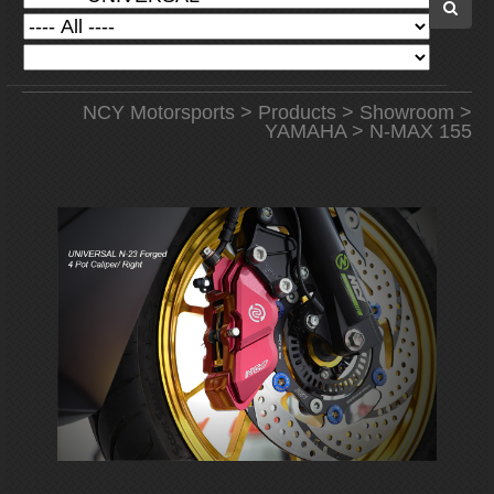
NCY Motorsports
>
Products
>
Showroom
>
YAMAHA
> N-MAX 155