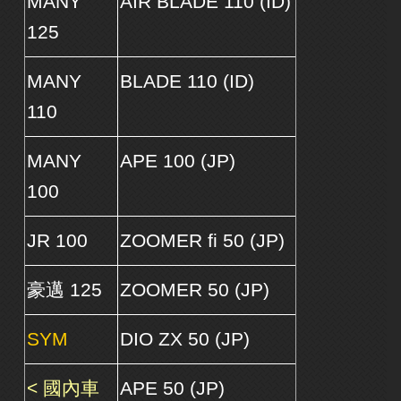
MANY
AIR BLADE 110 (ID)
125
MANY
BLADE 110 (ID)
110
MANY
APE 100 (JP)
100
JR 100
ZOOMER fi 50 (JP)
豪邁 125
ZOOMER 50 (JP)
SYM
DIO ZX 50 (JP)
< 國內車
APE 50 (JP)