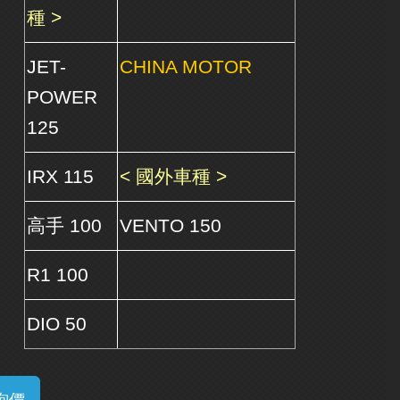
種 >
JET-
CHINA MOTOR
POWER
125
IRX 115
< 國外車種 >
高手 100
VENTO 150
R1 100
DIO 50