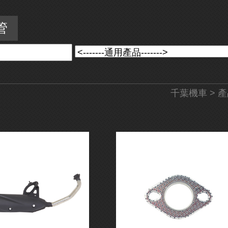
管
千葉機車
>
產