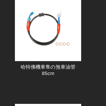
哈特佛機車隼の煞車油管
85cm