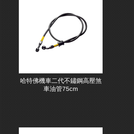
哈特佛機車二代不鏽鋼高壓煞
車油管75cm