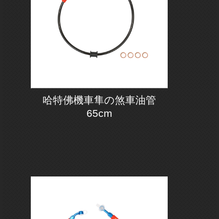
哈特佛機車隼の煞車油管
65cm