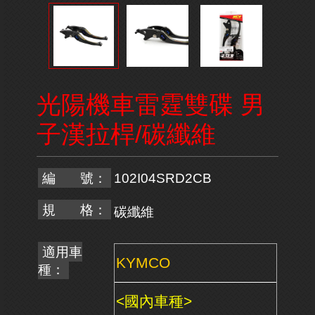
光陽機車雷霆雙碟 男
子漢拉桿/碳纖維
編 號：
102I04SRD2CB
規 格：
碳纖維
適用車
KYMCO
種：
<國內車種>