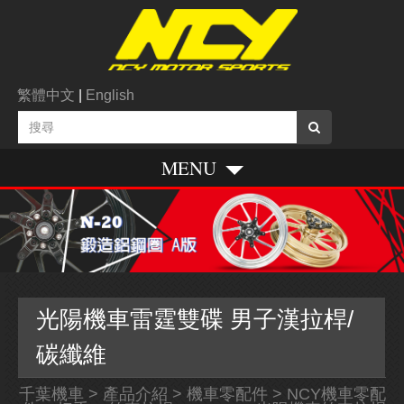
繁體中文
|
English
MENU
光陽機車雷霆雙碟 男子漢拉桿/
碳纖維
千葉機車
>
產品介紹
>
機車零配件
>
NCY機車零配