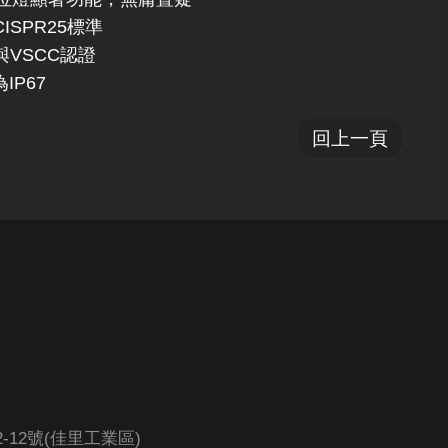
CISPR25標準
與VSCC認證
IP67
回上一頁
12號(佳里工業區)