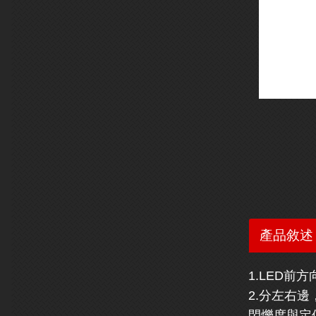
產品敘述
1.LED前
2.分左右邊
閃爍度與定