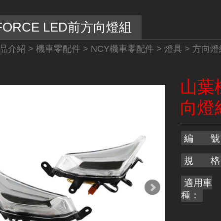
ORCE LED前方向燈組
品介紹
>
機車零配件
>
NCY機車零配件
>
燈具
>
方向燈
山葉機
向燈
編 號
規 格
適用車
種：