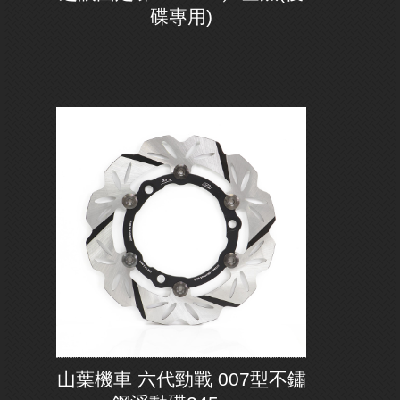
碟專用)
山葉機車 六代勁戰 007型不鏽