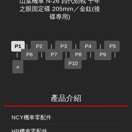
山葉機車 N-26 四代勁戰 千年
之眼固定碟 205mm／金鈦(後
碟專用)
P1
|
P2
|
P3
|
P4
|
P5
|
P6
|
P7
|
P8
|
P9
|
P10
N
»
e
x
t
產品介紹
NCY機車零配件
HP機車零配件