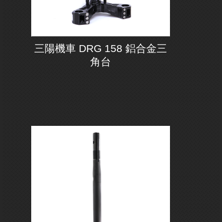
三陽機車 DRG 158 鋁合金三
角台