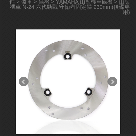
件
>
煞車
>
碟盤
>
YAMAHA 山葉機車碟盤
> 山葉
機車 N-24 六代勁戰 守衛者固定碟 230mm(後碟專
用)