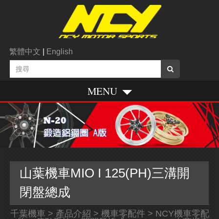
繁體中文
|
English
MENU
山葉機車MIO I 125(PH)三溝開
閉盤總成
千葉機車
>
產品介紹
>
機車零配件
>
NCY機車零配