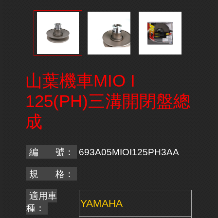
山葉機車MIO I
125(PH)三溝開閉盤總
成
編 號：
693A05MIOI125PH3AA
規 格：
適用車
YAMAHA
種：