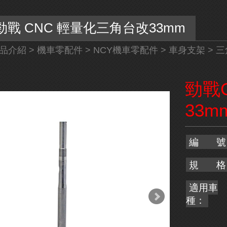
戰 CNC 輕量化三角台改33mm
品介紹
>
機車零配件
>
NCY機車零配件
>
車身支架
>
三
勁戰
33m
編 號
規 格
適用車
種：